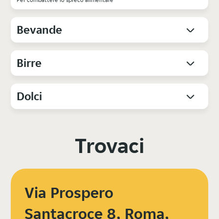
Bevande
Birre
Dolci
Trovaci
Via Prospero
Santacroce 8, Roma,